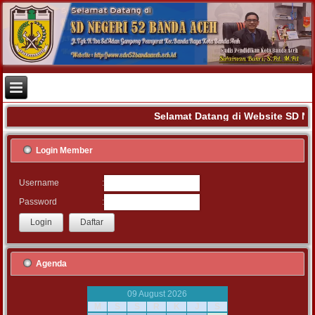
Selamat Datang di Website SD NE
Login Member
:
Username
:
Password
Agenda
09 August 2026
M
S
S
R
K
J
S