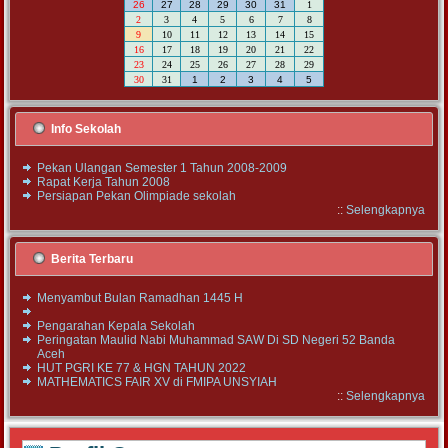
26
27
28
29
30
31
1
2
3
4
5
6
7
8
9
10
11
12
13
14
15
16
17
18
19
20
21
22
23
24
25
26
27
28
29
30
31
1
2
3
4
5
Info Sekolah
Pekan Ulangan Semester 1 Tahun 2008-2009
Rapat Kerja Tahun 2008
Persiapan Pekan Olimpiade sekolah
::
Selengkapnya
Berita Terbaru
Menyambut Bulan Ramadhan 1445 H
Pengarahan Kepala Sekolah
Peringatan Maulid Nabi Muhammad SAW Di SD Negeri 52 Banda
Aceh
HUT PGRI KE 77 & HGN TAHUN 2022
MATHEMATICS FAIR XV di FMIPA UNSYIAH
::
Selengkapnya