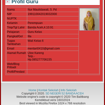
Profil Guru
Nama
Nur Maulidawati, S. Pd
NIP
199110042019032000
NUPTK
Kelamin
Perempuan
Tmp/Tgl Lahir
Banda Aceh,4.10.91
Pelajaran
Guru Kelas
Pangkat/Gol
IIIa
Tugas
Wali Kelas 6
Tambahan
Email
mentari0410@gmail.com
Alamat Rumah
Ulee Kareng
Telp.-
Hp.085277706155
Web/Blog
Pribadi
Profil/Prestasi
Home
|
Kontak Sekolah
|
Info Sekolah
Copyright © 2020.
SD NEGERI 52 BANDA ACEH
Website engine's code is copyright © 2020 Tim Balitbang
Kemdikbud versi 16032024
Best viewed in Mozilla Firefox 1024 x 768 resolution